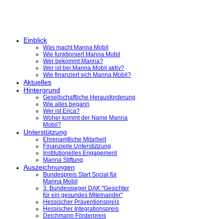
Einblick
Was macht Manna Mobil
Wie funktioniert Manna Mobil
Wer bekommt Manna?
Wer ist bei Manna Mobil aktiv?
Wie finanziert sich Manna Mobil?
Aktuelles
Hintergrund
Gesellschaftliche Herausforderung
Wie alles begann
Wer ist Erica?
Woher kommt der Name Manna
Mobil?
Unterstützung
Ehrenamtliche Mitarbeit
Finanzielle Unterstützung
Institutionelles Engagement
Manna Stiftung
Auszeichnungen
Bundespreis Start Social für
Manna Mobil
3. Bundessieger DAK "Gesichter
für ein gesundes Miteinander"
Hessischer Präventionspreis
Hessischer Integrationspreis
Deichmann Förderpreis