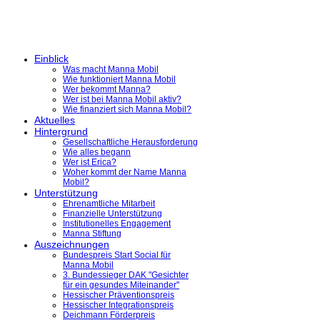
Einblick
Was macht Manna Mobil
Wie funktioniert Manna Mobil
Wer bekommt Manna?
Wer ist bei Manna Mobil aktiv?
Wie finanziert sich Manna Mobil?
Aktuelles
Hintergrund
Gesellschaftliche Herausforderung
Wie alles begann
Wer ist Erica?
Woher kommt der Name Manna
Mobil?
Unterstützung
Ehrenamtliche Mitarbeit
Finanzielle Unterstützung
Institutionelles Engagement
Manna Stiftung
Auszeichnungen
Bundespreis Start Social für
Manna Mobil
3. Bundessieger DAK "Gesichter
für ein gesundes Miteinander"
Hessischer Präventionspreis
Hessischer Integrationspreis
Deichmann Förderpreis