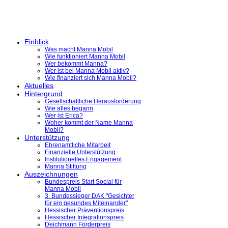
Einblick
Was macht Manna Mobil
Wie funktioniert Manna Mobil
Wer bekommt Manna?
Wer ist bei Manna Mobil aktiv?
Wie finanziert sich Manna Mobil?
Aktuelles
Hintergrund
Gesellschaftliche Herausforderung
Wie alles begann
Wer ist Erica?
Woher kommt der Name Manna
Mobil?
Unterstützung
Ehrenamtliche Mitarbeit
Finanzielle Unterstützung
Institutionelles Engagement
Manna Stiftung
Auszeichnungen
Bundespreis Start Social für
Manna Mobil
3. Bundessieger DAK "Gesichter
für ein gesundes Miteinander"
Hessischer Präventionspreis
Hessischer Integrationspreis
Deichmann Förderpreis