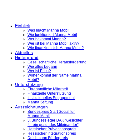
Einblick
Was macht Manna Mobil
Wie funktioniert Manna Mobil
Wer bekommt Manna?
Wer ist bei Manna Mobil aktiv?
Wie finanziert sich Manna Mobil?
Aktuelles
Hintergrund
Gesellschaftliche Herausforderung
Wie alles begann
Wer ist Erica?
Woher kommt der Name Manna
Mobil?
Unterstützung
Ehrenamtliche Mitarbeit
Finanzielle Unterstützung
Institutionelles Engagement
Manna Stiftung
Auszeichnungen
Bundespreis Start Social für
Manna Mobil
3. Bundessieger DAK "Gesichter
für ein gesundes Miteinander"
Hessischer Präventionspreis
Hessischer Integrationspreis
Deichmann Förderpreis