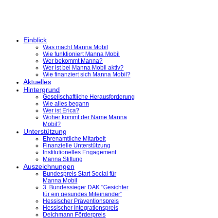
Einblick
Was macht Manna Mobil
Wie funktioniert Manna Mobil
Wer bekommt Manna?
Wer ist bei Manna Mobil aktiv?
Wie finanziert sich Manna Mobil?
Aktuelles
Hintergrund
Gesellschaftliche Herausforderung
Wie alles begann
Wer ist Erica?
Woher kommt der Name Manna
Mobil?
Unterstützung
Ehrenamtliche Mitarbeit
Finanzielle Unterstützung
Institutionelles Engagement
Manna Stiftung
Auszeichnungen
Bundespreis Start Social für
Manna Mobil
3. Bundessieger DAK "Gesichter
für ein gesundes Miteinander"
Hessischer Präventionspreis
Hessischer Integrationspreis
Deichmann Förderpreis