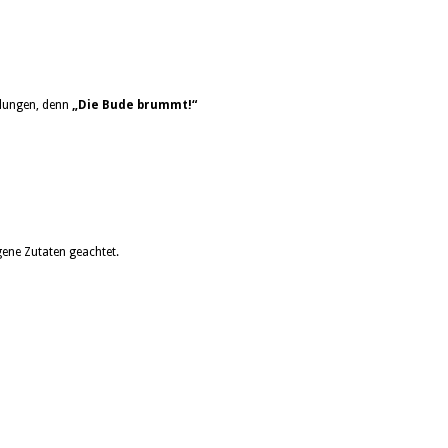
elungen, denn
„Die Bude brummt!“
ene Zutaten geachtet.