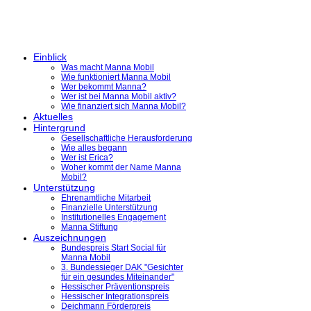
Einblick
Was macht Manna Mobil
Wie funktioniert Manna Mobil
Wer bekommt Manna?
Wer ist bei Manna Mobil aktiv?
Wie finanziert sich Manna Mobil?
Aktuelles
Hintergrund
Gesellschaftliche Herausforderung
Wie alles begann
Wer ist Erica?
Woher kommt der Name Manna
Mobil?
Unterstützung
Ehrenamtliche Mitarbeit
Finanzielle Unterstützung
Institutionelles Engagement
Manna Stiftung
Auszeichnungen
Bundespreis Start Social für
Manna Mobil
3. Bundessieger DAK "Gesichter
für ein gesundes Miteinander"
Hessischer Präventionspreis
Hessischer Integrationspreis
Deichmann Förderpreis