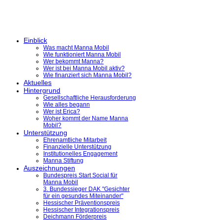
Einblick
Was macht Manna Mobil
Wie funktioniert Manna Mobil
Wer bekommt Manna?
Wer ist bei Manna Mobil aktiv?
Wie finanziert sich Manna Mobil?
Aktuelles
Hintergrund
Gesellschaftliche Herausforderung
Wie alles begann
Wer ist Erica?
Woher kommt der Name Manna
Mobil?
Unterstützung
Ehrenamtliche Mitarbeit
Finanzielle Unterstützung
Institutionelles Engagement
Manna Stiftung
Auszeichnungen
Bundespreis Start Social für
Manna Mobil
3. Bundessieger DAK "Gesichter
für ein gesundes Miteinander"
Hessischer Präventionspreis
Hessischer Integrationspreis
Deichmann Förderpreis