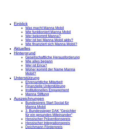
Einblick
Was macht Manna Mobil
Wie funktioniert Manna Mobil
Wer bekommt Manna?
Wer ist bei Manna Mobil aktiv?
Wie finanziert sich Manna Mobil?
Aktuelles
Hintergrund
Gesellschaftliche Herausforderung
Wie alles begann
Wer ist Erica?
Woher kommt der Name Manna
Mobil?
Unterstützung
Ehrenamtliche Mitarbeit
Finanzielle Unterstützung
Institutionelles Engagement
Manna Stiftung
Auszeichnungen
Bundespreis Start Social für
Manna Mobil
3. Bundessieger DAK "Gesichter
für ein gesundes Miteinander"
Hessischer Präventionspreis
Hessischer Integrationspreis
Deichmann Förderpreis