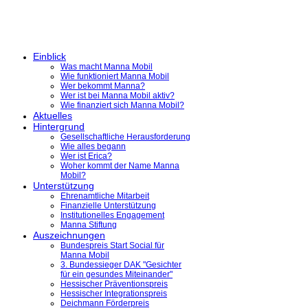
Einblick
Was macht Manna Mobil
Wie funktioniert Manna Mobil
Wer bekommt Manna?
Wer ist bei Manna Mobil aktiv?
Wie finanziert sich Manna Mobil?
Aktuelles
Hintergrund
Gesellschaftliche Herausforderung
Wie alles begann
Wer ist Erica?
Woher kommt der Name Manna
Mobil?
Unterstützung
Ehrenamtliche Mitarbeit
Finanzielle Unterstützung
Institutionelles Engagement
Manna Stiftung
Auszeichnungen
Bundespreis Start Social für
Manna Mobil
3. Bundessieger DAK "Gesichter
für ein gesundes Miteinander"
Hessischer Präventionspreis
Hessischer Integrationspreis
Deichmann Förderpreis