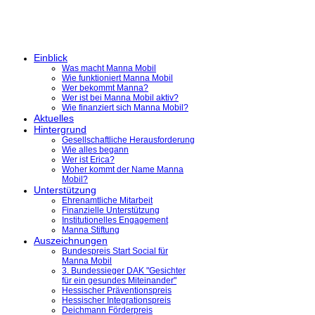
Einblick
Was macht Manna Mobil
Wie funktioniert Manna Mobil
Wer bekommt Manna?
Wer ist bei Manna Mobil aktiv?
Wie finanziert sich Manna Mobil?
Aktuelles
Hintergrund
Gesellschaftliche Herausforderung
Wie alles begann
Wer ist Erica?
Woher kommt der Name Manna
Mobil?
Unterstützung
Ehrenamtliche Mitarbeit
Finanzielle Unterstützung
Institutionelles Engagement
Manna Stiftung
Auszeichnungen
Bundespreis Start Social für
Manna Mobil
3. Bundessieger DAK "Gesichter
für ein gesundes Miteinander"
Hessischer Präventionspreis
Hessischer Integrationspreis
Deichmann Förderpreis