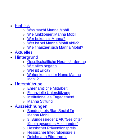
Einblick
Was macht Manna Mobil
Wie funktioniert Manna Mobil
Wer bekommt Manna?
Wer ist bei Manna Mobil aktiv?
Wie finanziert sich Manna Mobil?
Aktuelles
Hintergrund
Gesellschaftliche Herausforderung
Wie alles begann
Wer ist Erica?
Woher kommt der Name Manna
Mobil?
Unterstützung
Ehrenamtliche Mitarbeit
Finanzielle Unterstützung
Institutionelles Engagement
Manna Stiftung
Auszeichnungen
Bundespreis Start Social für
Manna Mobil
3. Bundessieger DAK "Gesichter
für ein gesundes Miteinander"
Hessischer Präventionspreis
Hessischer Integrationspreis
Deichmann Förderpreis