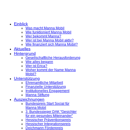
Einblick
Was macht Manna Mobil
Wie funktioniert Manna Mobil
Wer bekommt Manna?
Wer ist bei Manna Mobil aktiv?
Wie finanziert sich Manna Mobil?
Aktuelles
Hintergrund
Gesellschaftliche Herausforderung
Wie alles begann
Wer ist Erica?
Woher kommt der Name Manna
Mobil?
Unterstützung
Ehrenamtliche Mitarbeit
Finanzielle Unterstützung
Institutionelles Engagement
Manna Stiftung
Auszeichnungen
Bundespreis Start Social für
Manna Mobil
3. Bundessieger DAK "Gesichter
für ein gesundes Miteinander"
Hessischer Präventionspreis
Hessischer Integrationspreis
Deichmann Förderpreis