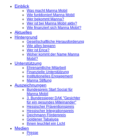
Einblick
Was macht Manna Mobil
Wie funktioniert Manna Mobil
Wer bekommt Manna?
Wer ist bei Manna Mobil aktiv?
Wie finanziert sich Manna Mobil?
Aktuelles
Hintergrund
Gesellschaftliche Herausforderung
Wie alles begann
Wer ist Erica?
Woher kommt der Name Manna
Mobil?
Unterstützung
Ehrenamtliche Mitarbeit
Finanzielle Unterstützung
Institutionelles Engagement
Manna Stiftung
Auszeichnungen
Bundespreis Start Social für
Manna Mobil
3. Bundessieger DAK "Gesichter
für ein gesundes Miteinander"
Hessischer Präventionspreis
Hessischer Integrationspreis
Deichmann Förderpreis
Goldener Tabaluga
Ihnen leuchtet ein Licht
Medien
Presse