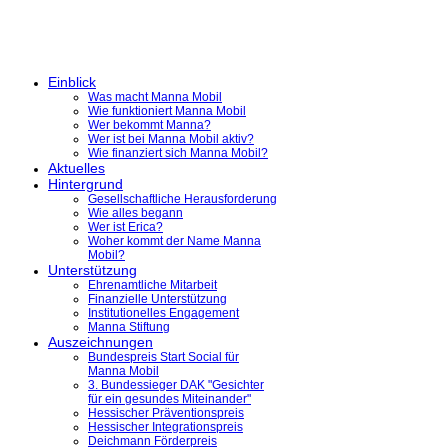
Einblick
Was macht Manna Mobil
Wie funktioniert Manna Mobil
Wer bekommt Manna?
Wer ist bei Manna Mobil aktiv?
Wie finanziert sich Manna Mobil?
Aktuelles
Hintergrund
Gesellschaftliche Herausforderung
Wie alles begann
Wer ist Erica?
Woher kommt der Name Manna
Mobil?
Unterstützung
Ehrenamtliche Mitarbeit
Finanzielle Unterstützung
Institutionelles Engagement
Manna Stiftung
Auszeichnungen
Bundespreis Start Social für
Manna Mobil
3. Bundessieger DAK "Gesichter
für ein gesundes Miteinander"
Hessischer Präventionspreis
Hessischer Integrationspreis
Deichmann Förderpreis