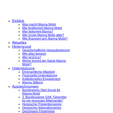
Einblick
Was macht Manna Mobil
Wie funktioniert Manna Mobil
Wer bekommt Manna?
Wer ist bei Manna Mobil aktiv?
Wie finanziert sich Manna Mobil?
Aktuelles
Hintergrund
Gesellschaftliche Herausforderung
Wie alles begann
Wer ist Erica?
Woher kommt der Name Manna
Mobil?
Unterstützung
Ehrenamtliche Mitarbeit
Finanzielle Unterstützung
Institutionelles Engagement
Manna Stiftung
Auszeichnungen
Bundespreis Start Social für
Manna Mobil
3. Bundessieger DAK "Gesichter
für ein gesundes Miteinander"
Hessischer Präventionspreis
Hessischer Integrationspreis
Deichmann Förderpreis