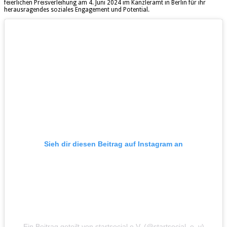
feierlichen Preisverleihung am 4. Juni 2024 im Kanzleramt in Berlin für ihr
herausragendes soziales Engagement und Potential.
Sieh dir diesen Beitrag auf Instagram an
Ein Beitrag geteilt von startsocial e.V. (@startsocial_e_v)