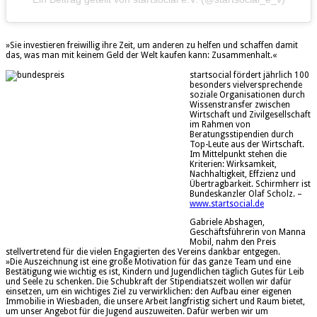
»Sie investieren freiwillig ihre Zeit, um anderen zu helfen und schaffen damit
das, was man mit keinem Geld der Welt kaufen kann: Zusammenhalt.«
startsocial fördert jährlich 100
besonders vielversprechende
soziale Organisationen durch
Wissenstransfer zwischen
Wirtschaft und Zivilgesellschaft
im Rahmen von
Beratungsstipendien durch
Top-Leute aus der Wirtschaft.
Im Mittelpunkt stehen die
Kriterien: Wirksamkeit,
Nachhaltigkeit, Effzienz und
Übertragbarkeit. Schirmherr ist
Bundeskanzler Olaf Scholz. –
www.startsocial.de
Gabriele Abshagen,
Geschäftsführerin von Manna
Mobil, nahm den Preis
stellvertretend für die vielen Engagierten des Vereins dankbar entgegen.
»Die Auszeichnung ist eine große Motivation für das ganze Team und eine
Bestätigung wie wichtig es ist, Kindern und Jugendlichen täglich Gutes für Leib
und Seele zu schenken. Die Schubkraft der Stipendiatszeit wollen wir dafür
einsetzen, um ein wichtiges Ziel zu verwirklichen: den Aufbau einer eigenen
Immobilie in Wiesbaden, die unsere Arbeit langfristig sichert und Raum bietet,
um unser Angebot für die Jugend auszuweiten. Dafür werben wir um