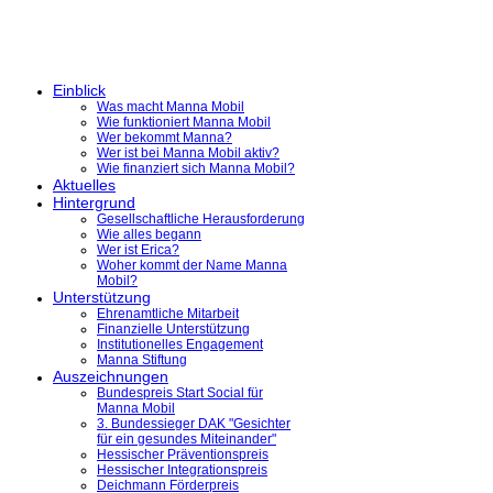
Einblick
Was macht Manna Mobil
Wie funktioniert Manna Mobil
Wer bekommt Manna?
Wer ist bei Manna Mobil aktiv?
Wie finanziert sich Manna Mobil?
Aktuelles
Hintergrund
Gesellschaftliche Herausforderung
Wie alles begann
Wer ist Erica?
Woher kommt der Name Manna
Mobil?
Unterstützung
Ehrenamtliche Mitarbeit
Finanzielle Unterstützung
Institutionelles Engagement
Manna Stiftung
Auszeichnungen
Bundespreis Start Social für
Manna Mobil
3. Bundessieger DAK "Gesichter
für ein gesundes Miteinander"
Hessischer Präventionspreis
Hessischer Integrationspreis
Deichmann Förderpreis