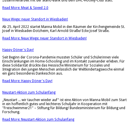
Zusammenarbeit mit der Ikano-Bank und dem DHC-Hockey-Club statt.
Read More: Meat & Speed 2.0
Neue Wege: neuer Standort in Wiesbaden!
Ab 25. April 2022 startet Manna Mobil in den Räumen der Kirchengemeinde St.
Josef in Wiesbaden-Dotzheim, Karl-Arnold-Straße/ Ecke Josef Straße.
Read More: Neue Wege: neuer Standort in Wiesbaden!
Happy Döner's Day!
Seit Beginn der Corona-Pandemie mussten Schüler und Schülerinnen viele
Einschränkungen im Home-Schooling und im Kontakt zueinander erleben. Für
diese Solidarität drückte das Hessische Ministerium für Soziales und
Integration den jungen Menschen anlässlich der Weltkindertagswoche einmal
ein ganz besonderes Dankeschön aus.
Read More: Happy Döner's Day!
Neustart-Aktion zum Schulanfang
„Neustart ... wir tauchen wieder auf" ist eine Aktion von Manna Mobil zum Start
in ein hoffentlich gutes und leichteres Schuljahr in Kooperation mit
"Freischwimmer21" – Stiftung für Bildung/ Bundesministerium für Bildung und
Forschung.
Read More: Neustart-Aktion zum Schulanfang