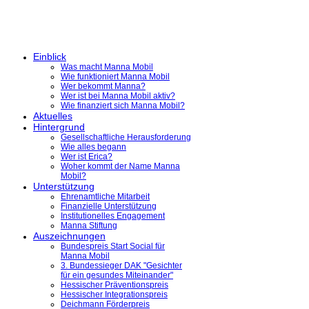
Einblick
Was macht Manna Mobil
Wie funktioniert Manna Mobil
Wer bekommt Manna?
Wer ist bei Manna Mobil aktiv?
Wie finanziert sich Manna Mobil?
Aktuelles
Hintergrund
Gesellschaftliche Herausforderung
Wie alles begann
Wer ist Erica?
Woher kommt der Name Manna
Mobil?
Unterstützung
Ehrenamtliche Mitarbeit
Finanzielle Unterstützung
Institutionelles Engagement
Manna Stiftung
Auszeichnungen
Bundespreis Start Social für
Manna Mobil
3. Bundessieger DAK "Gesichter
für ein gesundes Miteinander"
Hessischer Präventionspreis
Hessischer Integrationspreis
Deichmann Förderpreis