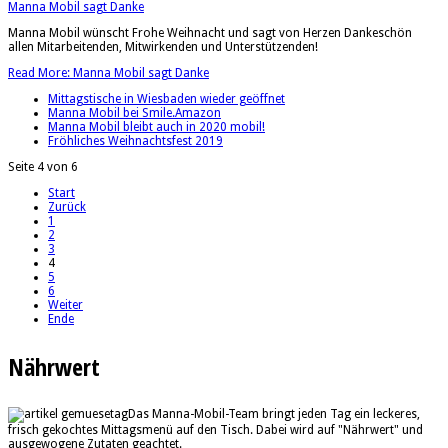
Manna Mobil sagt Danke
Manna Mobil wünscht Frohe Weihnacht und sagt von Herzen Dankeschön
allen Mitarbeitenden, Mitwirkenden und Unterstützenden!
Read More: Manna Mobil sagt Danke
Mittagstische in Wiesbaden wieder geöffnet
Manna Mobil bei Smile.Amazon
Manna Mobil bleibt auch in 2020 mobil!
Fröhliches Weihnachtsfest 2019
Seite 4 von 6
Start
Zurück
1
2
3
4
5
6
Weiter
Ende
Nährwert
Das Manna-Mobil-Team bringt jeden Tag ein leckeres,
frisch gekochtes Mittagsmenü auf den Tisch. Dabei wird auf "Nährwert" und
ausgewogene Zutaten geachtet.