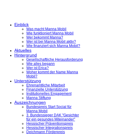
Einblick
Was macht Manna Mobil
Wie funktioniert Manna Mobil
Wer bekommt Manna?
Wer ist bei Manna Mobil aktiv?
Wie finanziert sich Manna Mobil?
Aktuelles
Hintergrund
Gesellschaftliche Herausforderung
Wie alles begann
Wer ist Erica?
Woher kommt der Name Manna
Mobil?
Unterstützung
Ehrenamtliche Mitarbeit
Finanzielle Unterstützung
Institutionelles Engagement
Manna Stiftung
Auszeichnungen
Bundespreis Start Social für
Manna Mobil
3. Bundessieger DAK "Gesichter
für ein gesundes Miteinander"
Hessischer Präventionspreis
Hessischer Integrationspreis
Deichmann Förderpreis