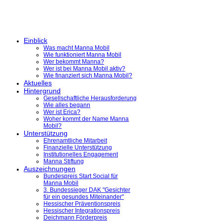
Einblick
Was macht Manna Mobil
Wie funktioniert Manna Mobil
Wer bekommt Manna?
Wer ist bei Manna Mobil aktiv?
Wie finanziert sich Manna Mobil?
Aktuelles
Hintergrund
Gesellschaftliche Herausforderung
Wie alles begann
Wer ist Erica?
Woher kommt der Name Manna
Mobil?
Unterstützung
Ehrenamtliche Mitarbeit
Finanzielle Unterstützung
Institutionelles Engagement
Manna Stiftung
Auszeichnungen
Bundespreis Start Social für
Manna Mobil
3. Bundessieger DAK "Gesichter
für ein gesundes Miteinander"
Hessischer Präventionspreis
Hessischer Integrationspreis
Deichmann Förderpreis