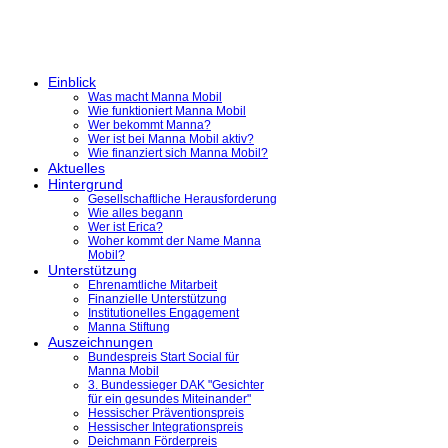
Einblick
Was macht Manna Mobil
Wie funktioniert Manna Mobil
Wer bekommt Manna?
Wer ist bei Manna Mobil aktiv?
Wie finanziert sich Manna Mobil?
Aktuelles
Hintergrund
Gesellschaftliche Herausforderung
Wie alles begann
Wer ist Erica?
Woher kommt der Name Manna
Mobil?
Unterstützung
Ehrenamtliche Mitarbeit
Finanzielle Unterstützung
Institutionelles Engagement
Manna Stiftung
Auszeichnungen
Bundespreis Start Social für
Manna Mobil
3. Bundessieger DAK "Gesichter
für ein gesundes Miteinander"
Hessischer Präventionspreis
Hessischer Integrationspreis
Deichmann Förderpreis