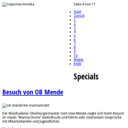
Seite 4 von 11
Start
Zurück
1
2
3
4
5
6
7
8
9
10
Weiter
Ende
Specials
Besuch von OB Mende
Der Wiesbadener Oberbürgermeister Gert-Uwe Mende zeigte sich beim Besuch
im neuen "Manna Home" beeindruckt und führte sehr interessiert Gespräche
mit Mitarbeitenden und Jugendlichen.