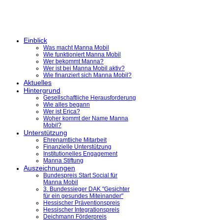
Einblick
Was macht Manna Mobil
Wie funktioniert Manna Mobil
Wer bekommt Manna?
Wer ist bei Manna Mobil aktiv?
Wie finanziert sich Manna Mobil?
Aktuelles
Hintergrund
Gesellschaftliche Herausforderung
Wie alles begann
Wer ist Erica?
Woher kommt der Name Manna
Mobil?
Unterstützung
Ehrenamtliche Mitarbeit
Finanzielle Unterstützung
Institutionelles Engagement
Manna Stiftung
Auszeichnungen
Bundespreis Start Social für
Manna Mobil
3. Bundessieger DAK "Gesichter
für ein gesundes Miteinander"
Hessischer Präventionspreis
Hessischer Integrationspreis
Deichmann Förderpreis