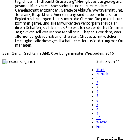
täglich den „Treffpunkt Gräselberg“. Hier gibt es ausgewogene,
gesunde Mahlzeiten. Aber vielmehr noch ist eine echte
Gemeinschaft entstanden. Geregelte Abläufe, Wertevermittlung,
Toleranz, Respekt und Anerkennung sind dabei mehr als nur
Begleiterscheinungen. Hier stimmt die Chemie! Die jungen Leute
kommen gerne, und alle Mitwirkenden verkörpern Freude an
ihrem Schaffen, sie leben das Projekt. Ich selber durfte für einen
Tag aktiver Teil von Manna Mobil sein. Chapeau vor dem, was
alle hier aufgebaut haben und leisten! Chapeau, mit welcher
Leichtigkeit alle diese gesellschaftliche Herausforderung vor Ort
managen.
Sven Gerich (rechts im Bild), Oberbürgermeister Wiesbaden, 2016
Seite 3 von 11
Start
Zurück
1
2
3
4
5
6
7
8
9
10
Weiter
Ende